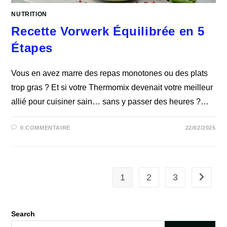
NUTRITION
Recette Vorwerk Équilibrée en 5
Étapes
Vous en avez marre des repas monotones ou des plats
trop gras ? Et si votre Thermomix devenait votre meilleur
allié pour cuisiner sain… sans y passer des heures ?…
0 COMMENTAIRE
22/02/2025
1
2
3
Aller à 
Search